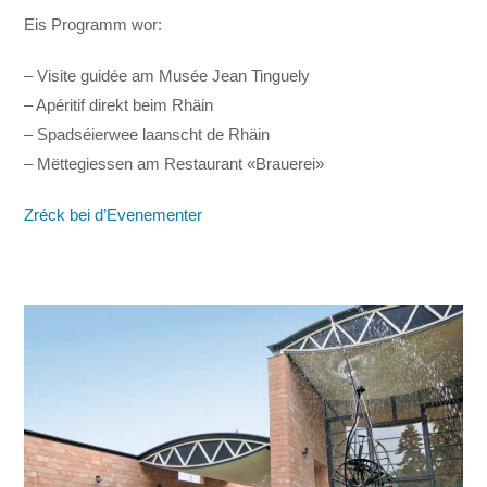
Eis Programm wor:
– Visite guidée am Musée Jean Tinguely
– Apéritif direkt beim Rhäin
– Spadséierwee laanscht de Rhäin
– Mëttegiessen am Restaurant «Brauerei»
Zréck bei d’Evenementer