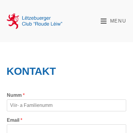
MENU
KONTAKT
Numm
*
M
Email
*
e
s